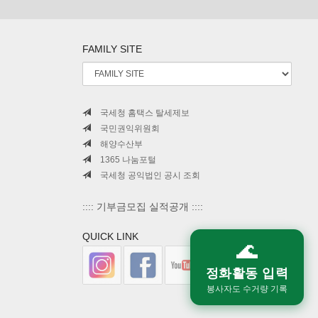
FAMILY SITE
국세청 홈택스 탈세제보
국민권익위원회
해양수산부
1365 나눔포털
국세청 공익법인 공시 조회
:::: 기부금모집 실적공개 ::::
QUICK LINK
🌊
정화활동 입력
봉사자도 수거량 기록