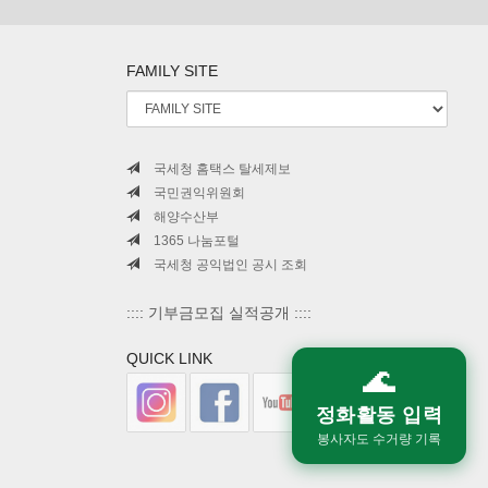
FAMILY SITE
국세청 홈택스 탈세제보
국민권익위원회
해양수산부
1365 나눔포털
국세청 공익법인 공시 조회
:::: 기부금모집 실적공개 ::::
QUICK LINK
🌊
정화활동 입력
봉사자도 수거량 기록