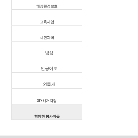
해양환경보호
교육사업
시민과학
범섬
인공어초
외돌개
3D 해저지형
함께한 봉사자들